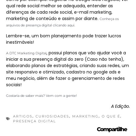
qual rede social melhor se adequada, entender as
diferenças de cada rede social, e-mail marketing,
marketing de conteúdo e assim por diante.
Conheça os
arquivos de presença digital clicando aqui.
Lembre-se, um bom planejamento pode trazer lucros
inestimáveis!
, possui planos que vão ajudar você a
A DTC Marketing Digital
iniciar a sua presença digital do zero (Caso não tenha),
elaborando planos de estratégias, criando suas redes, um
site responsivo e otimizado, cadastro no google ads e
meu negócio, além de fazer o gerenciamento de redes
sociais!
Gostaria de saber mais? Vem com a gente!
A Edição.
,
,
,
,
ARTIGOS
CURIOSIDADES
MARKETING
O QUE É
PRESENÇA DIGITAL
Compartilhe