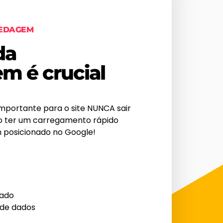
PEDAGEM
da
m é crucial
portante para o site NUNCA sair
iso ter um carregamento rápido
m posicionado no Google!
tado
 de dados