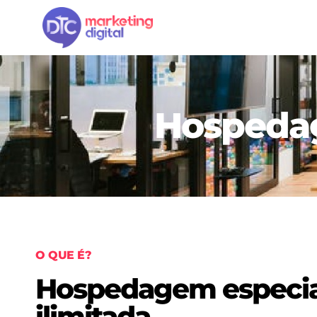
Hospedag
O QUE É?
Hospedagem especia
ilimitada