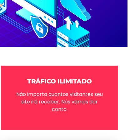
TRÁFICO ILIMITADO
Não importa quantos visitantes seu
site irá receber. Nós vamos dar
conta.