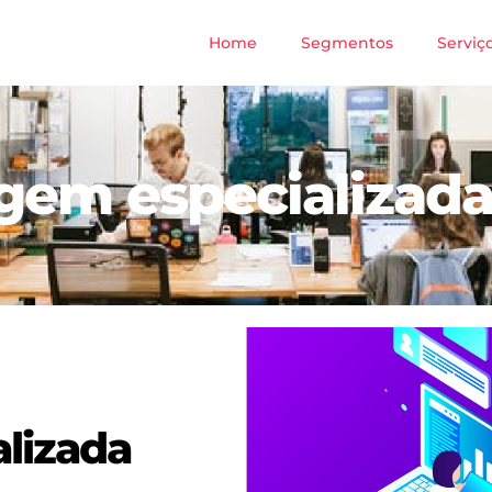
Home
Segmentos
Serviç
em especializada 
lizada