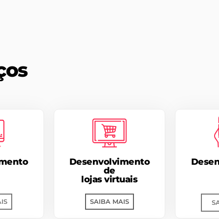
ços
imento
Desenvolvimento
Desen
de
lojas virtuais
IS
SAIBA MAIS
S