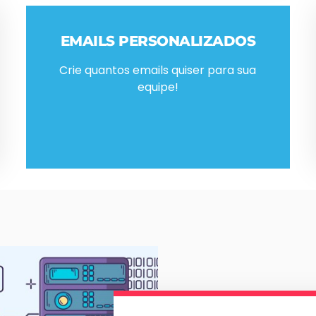
EMAILS PERSONALIZADOS
Crie quantos emails quiser para sua
equipe!